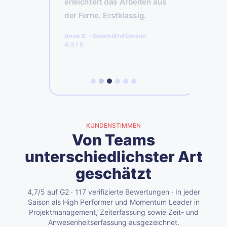
chte
d
erleichtert das Arbeiten aus
Z
der Ferne. Erstklassig.
A
Anne S.
-
Geschäftsführerin
5
4.3
/ 5
KUNDENSTIMMEN
Von Teams
unterschiedlichster Art
geschätzt
4,7/5 auf G2 · 117 verifizierte Bewertungen · In jeder
Saison als High Performer und Momentum Leader in
Projektmanagement, Zeiterfassung sowie Zeit- und
Anwesenheitserfassung ausgezeichnet.