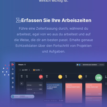
wirklich wichtig ist.
Erfassen Sie Ihre Arbeiszeiten
Führe eine Zeiterfassung durch, während du
arbeitest, egal von wo aus du arbeitest und auf
Alle Ihre Arbeitszeiten sind in genauen
die Weise, die dir am besten passt. Erhalte genaue
Stundenzetteln verfügbar, die Sie individuell
anpassen können, damit Sie genau das erfassen,
Echtzeitdaten über den Fortschritt von Projekten
was Sie benötigen.
und Aufgaben.