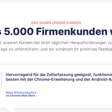
DAS SAGEN UNSERE KUNDEN
s 5.000 Firmenkunden 
uf, unseren Kunden bei ihren täglichen Herausforderungen zu
tage zu unterstützen, und wir schätzen ihr positives Feedba
Hervorragend für die Zeiterfassung geeignet, funktioni
Ich habe nicht alle verfügbaren Funktionen genutzt, abe
besten mit der Chrome-Erweiterung und der Android-A
meine Bedürfnisse hat es perfekt funktioniert. Ihr
Kundenservice ist sehr reaktionsschnell und höflich, w
um Anfragen geht.
Alex Khoroshylov
on Chrome Web Store
Salvador Carranza
on Chrome Web Store