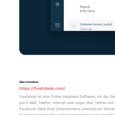
Über freshdesk
https://freshdesk.com/
Freshdesk ist eine Online-Helpdesk-Software, mit der Si
per E-Mail, Telefon, Internet oder sogar über Twitter und 
Facebook-Seite Ihres Unternehmens unterstützen können
Freshdesk können Sie nichts herunterladen oder installier