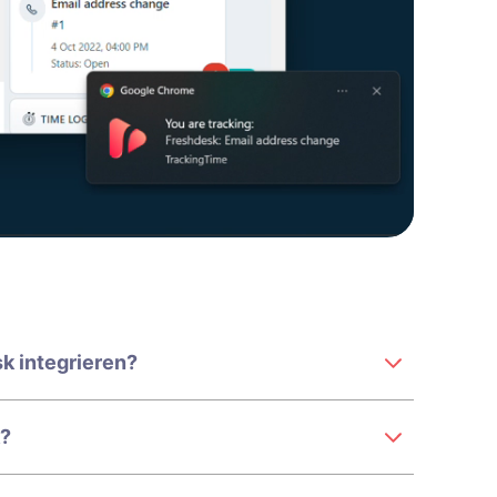
k integrieren?
k?