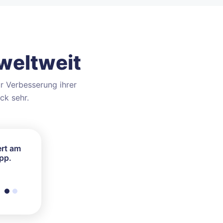
weltweit
r Verbesserung ihrer
ck sehr.
ert am
r für
pp.
enn es