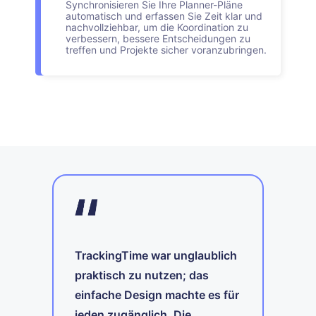
Synchronisieren Sie Ihre Planner-Pläne
automatisch und erfassen Sie Zeit klar und
nachvollziehbar, um die Koordination zu
verbessern, bessere Entscheidungen zu
treffen und Projekte sicher voranzubringen.
TrackingTime war unglaublich
ter!
praktisch zu nutzen; das
T
einfache Design machte es für
e
u
jeden zugänglich. Die
tt
S