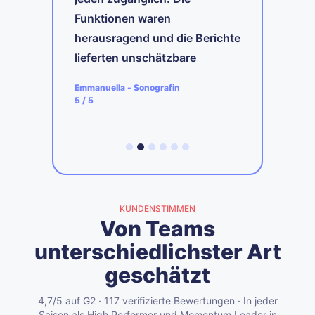
Funktionen waren
ie
e
herausragend und die Berichte
d
lieferten unschätzbare
den
Einblicke in meine eigene
A
Emmanuella
-
Sonografin
Produktivität.
4
5
/ 5
KUNDENSTIMMEN
Von Teams
unterschiedlichster Art
geschätzt
4,7/5 auf G2 · 117 verifizierte Bewertungen · In jeder
Saison als High Performer und Momentum Leader in