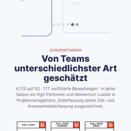
z
4
5
/ 5
KUNDENSTIMMEN
Von Teams
unterschiedlichster Art
geschätzt
4,7/5 auf G2 · 117 verifizierte Bewertungen · In jeder
Saison als High Performer und Momentum Leader in
Projektmanagement, Zeiterfassung sowie Zeit- und
Anwesenheitserfassung ausgezeichnet.