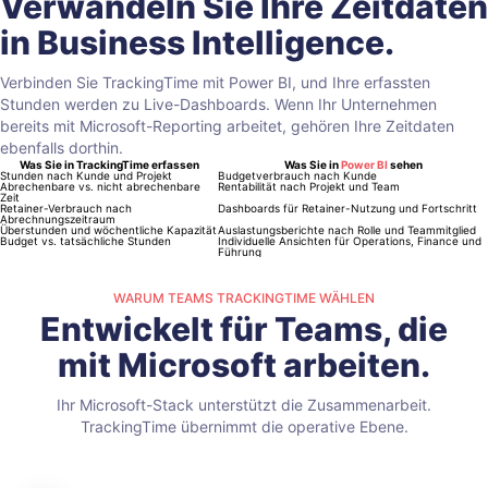
Verwandeln Sie Ihre Zeitdaten
in Business Intelligence.
Verbinden Sie TrackingTime mit Power BI, und Ihre erfassten
Stunden werden zu Live-Dashboards. Wenn Ihr Unternehmen
bereits mit Microsoft-Reporting arbeitet, gehören Ihre Zeitdaten
ebenfalls dorthin.
Was Sie in TrackingTime erfassen
Was Sie in
Power BI
sehen
Stunden nach Kunde und Projekt
Budgetverbrauch nach Kunde
Abrechenbare vs. nicht abrechenbare
Rentabilität nach Projekt und Team
Zeit
Retainer-Verbrauch nach
Dashboards für Retainer-Nutzung und Fortschritt
Abrechnungszeitraum
Überstunden und wöchentliche Kapazität
Auslastungsberichte nach Rolle und Teammitglied
Budget vs. tatsächliche Stunden
Individuelle Ansichten für Operations, Finance und
Führung
WARUM TEAMS TRACKINGTIME WÄHLEN
Entwickelt für Teams, die
mit Microsoft arbeiten.
Ihr Microsoft-Stack unterstützt die Zusammenarbeit.
TrackingTime übernimmt die operative Ebene.