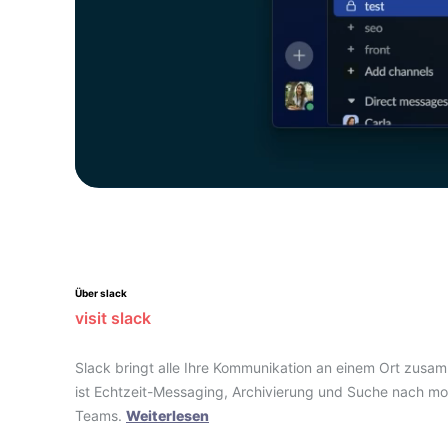
Über slack
visit slack
Slack bringt alle Ihre Kommunikation an einem Ort zusa
ist Echtzeit-Messaging, Archivierung und Suche nach m
Teams.
Weiterlesen