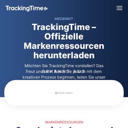
MEDIENKIT
TrackingTime –
Offizielle
Markenressourcen
herunterladen
Möchten Sie TrackingTime vorstellen? Das
freut uns sehr! Bevor Sie jedoch mit dem
BEKANNT AUS
kreativen Prozess beginnen, laden Sie unser
offizielles Branding-Kit herunter um Ihren
Veröffentlichungen einen professionellen Look
zu verleihen
MARKENRESSOURCEN