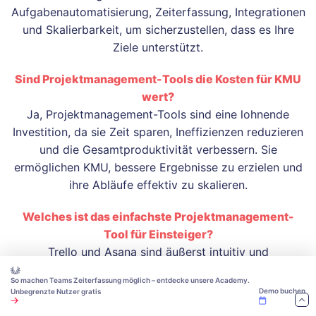
Aufgabenautomatisierung, Zeiterfassung, Integrationen
und Skalierbarkeit, um sicherzustellen, dass es Ihre
Ziele unterstützt.
Sind Projektmanagement-Tools die Kosten für KMU
wert?
Ja, Projektmanagement-Tools sind eine lohnende
Investition, da sie Zeit sparen, Ineffizienzen reduzieren
und die Gesamtproduktivität verbessern. Sie
ermöglichen KMU, bessere Ergebnisse zu erzielen und
ihre Abläufe effektiv zu skalieren.
Welches ist das einfachste Projektmanagement-
Tool für Einsteiger?
Trello und Asana sind äußerst intuitiv und
einsteigerfreundlich, was sie ideal für KMU macht, die
So machen Teams Zeiterfassung möglich – entdecke unsere Academy.
gerade erst mit Projektmanagement-Tools beginnen.
Demo buchen
Unbegrenzte Nutzer gratis
Ihre einfachen Benutzeroberflächen und umfassenden