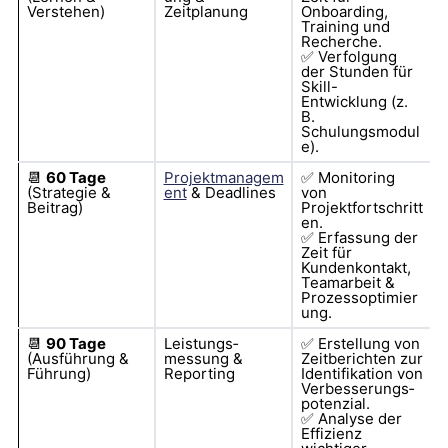
Verstehen)
Zeitplanung
Onboarding,
Training und
Recherche.
✅
Verfolgung
der Stunden für
Skill-
Entwicklung (z.
B.
Schulungsmodul
e).
📆
60 Tage
Projektmanagem
✅
Monitoring
(Strategie &
ent
& Deadlines
von
Beitrag)
Projektfortschritt
en.
✅
Erfassung der
Zeit für
Kundenkontakt,
Teamarbeit &
Prozessoptimier
ung.
📆
90 Tage
Leistungs­
✅
Erstellung von
(Ausführung &
messung &
Zeit­berichten zur
Führung)
Reporting
Identifikation von
Verbesserungs­
potenzial.
✅
Analyse der
Effizienz