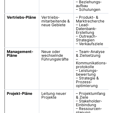
– Beziehungs­
aufbau
– Schulungen
Vertriebs-Pläne
Vertriebs­
– Produkt- &
mitarbeitende &
Markt­recherche
neue Gebiete
– Lead-
Datenbank-
Erstellung
– Outreach-
Strategien
– Verkaufs­ziele
Management-
Neue oder
– Team-Analyse
Pläne
wechselnde
& Zielsetzung
Führungskräfte
–
Kommunikations­
protokolle
– Leistungs­
bewertung
– Strategie &
Prozess­
optimierung
Projekt-Pläne
Leitung neuer
– Projektumfang
Projekte
& Ziele
– Stakeholder-
Einbindung
– Ressourcen­
planung