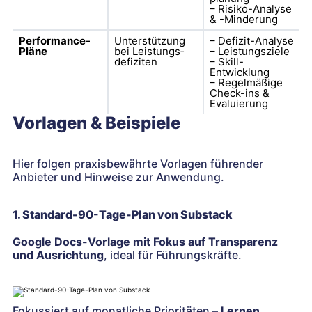
– Risiko-Analyse
& -Minderung
Performance-
Unterstützung
– Defizit-Analyse
Pläne
bei Leistungs­
– Leistungs­ziele
defiziten
– Skill-
Entwicklung
– Regelmäßige
Check-ins &
Evaluierung
Vorlagen & Beispiele
Hier folgen praxis­bewährte Vorlagen führender
Anbieter und Hinweise zur Anwendung.
1. Standard-90-Tage-Plan von Substack
Google Docs-Vorlage mit Fokus auf Transparenz
und Ausrichtung
, ideal für Führungskräfte.
Fokussiert auf monatliche Prioritäten –
Lernen
,