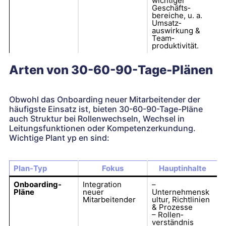
wichtiger
Geschäfts­
bereiche, u. a.
Umsatz­
auswirkung &
Team­
produktivität.
Arten von 30-60-90-Tage-Plänen
Obwohl das Onboarding neuer Mitarbeitender der
häufigste Einsatz ist, bieten 30-60-90-Tage-Pläne
auch Struktur bei Rollen­wechseln, Wechsel in
Leitungs­funktionen oder Kompetenz­erkundung.
Wichtige Plan­t yp en sind:
Plan-Typ
Fokus
Hauptinhalte
Onboarding-
Integration
–
Pläne
neuer
Unternehmensk
Mitarbeitender
ultur, Richtlinien
& Prozesse
– Rollen­
verständnis