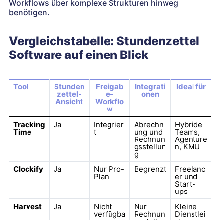
Workflows über komplexe Strukturen hinweg
benötigen.
Vergleichstabelle: Stundenzettel
Software auf einen Blick
Tool
Stunden
Freigab
Integrati
Ideal für
zettel-
e-
onen
Ansicht
Workflo
w
Tracking
Ja
Integrier
Abrechn
Hybride
Time
t
ung und
Teams,
Rechnun
Agenture
gsstellun
n, KMU
g
Clockify
Ja
Nur Pro-
Begrenzt
Freelanc
Plan
er und
Start-
ups
Harvest
Ja
Nicht
Nur
Kleine
verfügba
Rechnun
Dienstlei