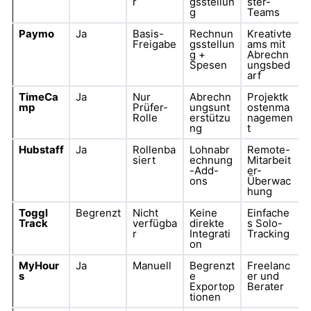
r
gsstellun
ster-
g
Teams
Paymo
Ja
Basis-
Rechnun
Kreativte
Freigabe
gsstellun
ams mit
g +
Abrechn
Spesen
ungsbed
arf
TimeCa
Ja
Nur
Abrechn
Projektk
mp
Prüfer-
ungsunt
ostenma
Rolle
erstützu
nagemen
ng
t
Hubstaff
Ja
Rollenba
Lohnabr
Remote-
siert
echnung
Mitarbeit
-Add-
er-
ons
Überwac
hung
Toggl
Begrenzt
Nicht
Keine
Einfache
Track
verfügba
direkte
s Solo-
r
Integrati
Tracking
on
MyHour
Ja
Manuell
Begrenzt
Freelanc
s
e
er und
Exportop
Berater
tionen