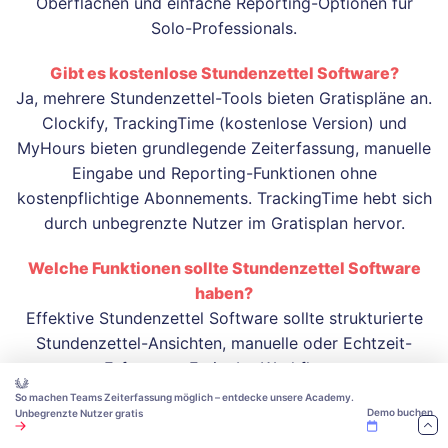
Oberflächen und einfache Reporting-Optionen für
Solo-Professionals.
Gibt es kostenlose Stundenzettel Software?
Ja, mehrere Stundenzettel-Tools bieten Gratispläne an.
Clockify, TrackingTime (kostenlose Version) und
MyHours bieten grundlegende Zeiterfassung, manuelle
Eingabe und Reporting-Funktionen ohne
kostenpflichtige Abonnements. TrackingTime hebt sich
durch unbegrenzte Nutzer im Gratisplan hervor.
Welche Funktionen sollte Stundenzettel Software
haben?
Effektive Stundenzettel Software sollte strukturierte
Stundenzettel-Ansichten, manuelle oder Echtzeit-
Erfassung, Freigabe-Workflows,
Projektkategorisierung, abrechenbare
So machen Teams Zeiterfassung möglich – entdecke unsere Academy.
Demo buchen
Unbegrenzte Nutzer gratis
Stundenerfassung und Integration mit Lohnabrechnung
oder Rechnungsstellung bieten. Für deutsche