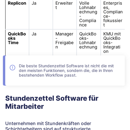
Replicon
Ja
Erweiter
Volle
Enterpris
t
Lohnabr
es,
echnung
Complian
-
ce-
Complia
fokussier
nce
t
QuickBo
Ja
Manager
QuickBo
KMU mit
oks
-
oks-
QuickBo
Time
Freigabe
Lohnabr
oks-
n
echnung
Integrati
on
Die beste Stundenzettel Software ist nicht die mit
den meisten Funktionen, sondern die, die in Ihren
bestehenden Workflow passt.
Stundenzettel Software für
Mitarbeiter
Unternehmen mit Stundenkräften oder
Schichtarbeitern sind auf strukturierte