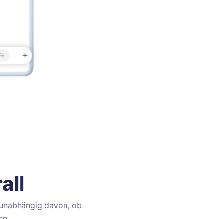
all
, unabhängig davon, ob
en.